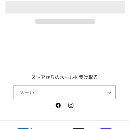
販
販
売】
売】
aromatic
aromatic
mist
mist
-
-
norikura
norikura
no
no
mori
mori
-
-
30ml
30ml
の
の
数
数
ストアからのメールを受け取る
量
量
を
を
減
増
メール
ら
や
す
す
Facebook
Instagram
決