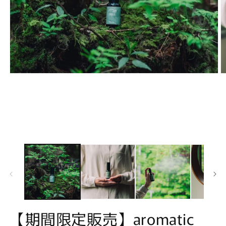
モ
ー
ダ
ル
で
メ
デ
ィ
ア
(1)
(2
を
開
く
【期間限定販売】aromatic