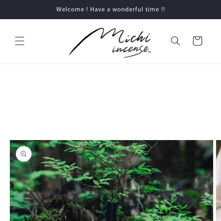
コンテ
Welcome ! Have a wonderful time !!
ンツに
進む
カ
ー
ト
商品情
報にス
キップ