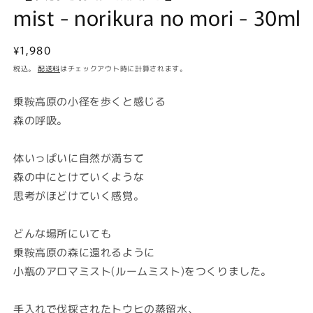
mist - norikura no mori - 30ml
通
¥1,980
常
税込。
配送料
はチェックアウト時に計算されます。
価
格
乗鞍高原の小径を歩くと感じる
森の呼吸。
体いっぱいに自然が満ちて
森の中にとけていくような
思考がほどけていく感覚。
どんな場所にいても
乗鞍高原の森に還れるように
小瓶のアロマミスト(ルームミスト)
をつくりました。
手入れで伐採されたトウヒの蒸留水、