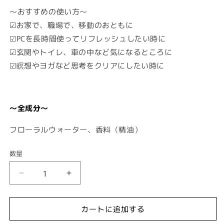
〜おすすめの使い方〜
☑︎お家で、職場で、移動のおともに
☑︎PCを長時間使ってリフレッシュしたい時に
☑︎玄関やトイレ、車の中など気になるところに
☑︎瞑想やヨガなど思考をクリアにしたい時に
〜全成分〜
フローラルウォーター、香料（精油）
数量
【期
【期
間
間
限
限
カートに追加する
定
定